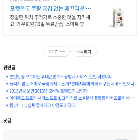
포켓몬고 쿠팡 끊김 없는 매끄러운 사
용감
정밀한 위치 추적기로 소중한 것을 지키세
요, 와우회원 30일 무료반품! 스마트 휴대
폰액세서리 활용으로 바쁜 일상을 더 효율
적으로 만들어보세요.
7
구독하기
본인인증 보호하는 휴대폰번호도용방지 서비스, 한번 써봤더니
들리지 않는 소리로 극장에서 쿠폰이? 롯데시네마의 바로쿠폰 서비스 맛보니
2015년을 보면 2016년 모바일 트렌드가 보인다
아이패드 프로와 서피스 프로 4, 그 인기를 소셜분석 플랫폼 티버즈로 파헤쳐보면?
팀뷰어 11, 실력 좋아지고 야망도 커졌다
댓글