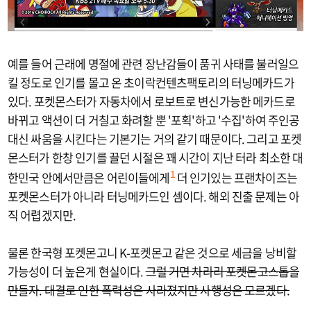
예를 들어 근래에 명절에 관련 장난감들이 품귀 사태를 불러일으
킬 정도로 인기를 몰고 온 초이락컨텐츠팩토리의 터닝메카드가
있다. 포켓몬스터가 자동차에서 로보트로 변신가능한 메카드로
바뀌고 액션이 더 거칠고 화려할 뿐 '포획'하고 '수집'하여 주인공
대신 싸움을 시킨다는 기본기는 거의 같기 때문이다. 그리고 포켓
몬스터가 한창 인기를 끌던 시절은 꽤 시간이 지난 터라 최소한 대
한민국 안에서만큼은 어린이들에게
더 인기있는 프랜차이즈는
1
포켓몬스터가 아니라 터닝메카드인 셈이다. 해외 진출 문제는 아
직 어렵겠지만.
물론 한국형 포켓몬고니 K-포켓몬고 같은 것으로 세금을 낭비할
가능성이 더 높은게 현실이다.
그럴 거면 차라리 포켓몬고스톱을
만들자. 대결로 인한 폭력성은 사라졌지만 사행성은 모르겠다.