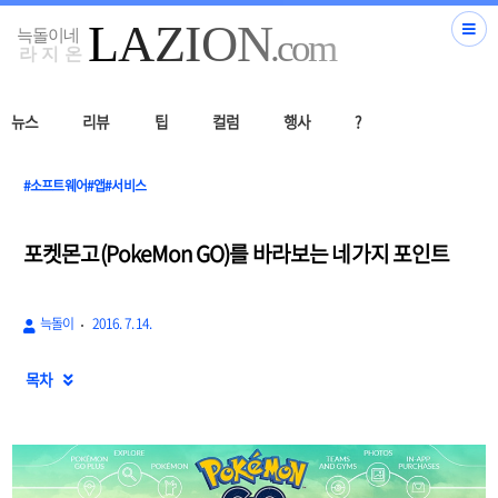
뉴스
리뷰
팁
컬럼
행사
?
#소프트웨어#앱#서비스
포켓몬고(PokeMon GO)를 바라보는 네가지 포인트
늑돌이
2016. 7. 14.
목차
