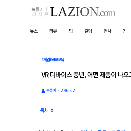
뉴스
리뷰
팁
컬럼
행사
?
#게임#VR#교육
VR 디바이스 풍년, 어떤 제품이 나오
늑돌이
2016. 3. 2.
목차
