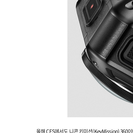
올해 CES에서도 니콘 키미션(KeyMission) 36