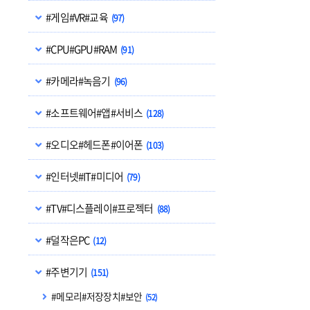
#게임#VR#교육
(97)
#CPU#GPU#RAM
(91)
#카메라#녹음기
(96)
#소프트웨어#앱#서비스
(128)
#오디오#헤드폰#이어폰
(103)
#인터넷#IT#미디어
(79)
#TV#디스플레이#프로젝터
(88)
#덜작은PC
(12)
#주변기기
(151)
#메모리#저장장치#보안
(52)