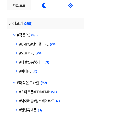


다크 모드
카테고리
(2667)
#작은PC
(891)
#UMPC#핸드헬드PC
(230)
#노트북PC
(259)
#태블릿#e북리더
(71)
#미니PC
(15)
#더작은모바일
(657)
#스마트폰#PDA#PMP
(513)
#웨어러블#헬스케어#IoT
(68)
#일반휴대폰
(36)