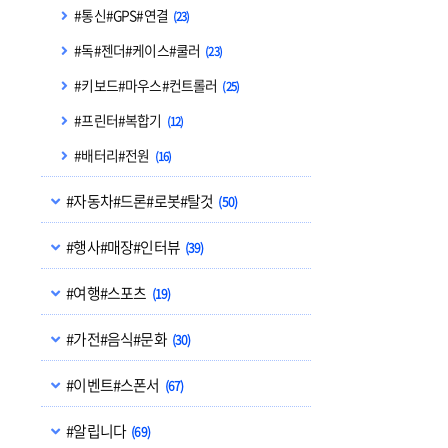
#통신#GPS#연결
(23)
#독#젠더#케이스#쿨러
(23)
#키보드#마우스#컨트롤러
(25)
#프린터#복합기
(12)
#배터리#전원
(16)
#자동차#드론#로봇#탈것
(50)
#행사#매장#인터뷰
(39)
#여행#스포츠
(19)
#가전#음식#문화
(30)
#이벤트#스폰서
(67)
#알립니다
(69)