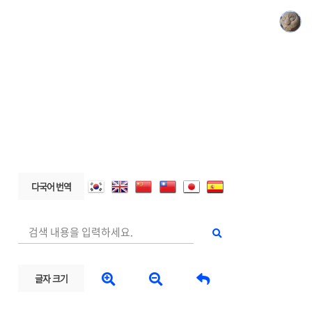
다국어 번역



글자 크기