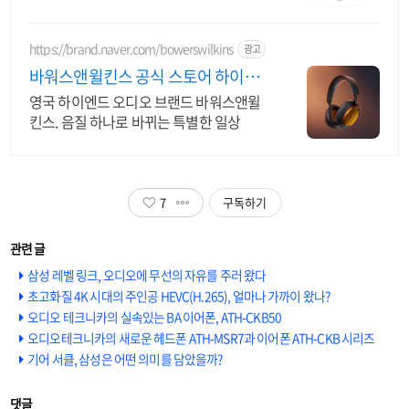
https://brand.naver.com/bowerswilkins
광고
바워스앤윌킨스 공식 스토어 하이엔
드 명품 오디오
영국 하이엔드 오디오 브랜드 바워스앤윌
킨스. 음질 하나로 바뀌는 특별한 일상
7
구독하기
삼성 레벨 링크, 오디오에 무선의 자유를 주러 왔다
초고화질 4K 시대의 주인공 HEVC(H.265), 얼마나 가까이 왔나?
오디오 테크니카의 실속있는 BA 이어폰, ATH-CKB50
오디오테크니카의 새로운 헤드폰 ATH-MSR7과 이어폰 ATH-CKB 시리즈
기어 서클, 삼성은 어떤 의미를 담았을까?
댓글