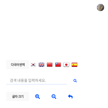
다국어 번역



글자 크기