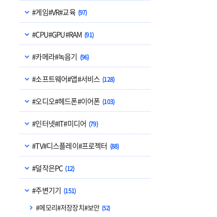
#게임#VR#교육
(97)
#CPU#GPU#RAM
(91)
#카메라#녹음기
(96)
#소프트웨어#앱#서비스
(128)
#오디오#헤드폰#이어폰
(103)
#인터넷#IT#미디어
(79)
#TV#디스플레이#프로젝터
(88)
#덜작은PC
(12)
#주변기기
(151)
#메모리#저장장치#보안
(52)