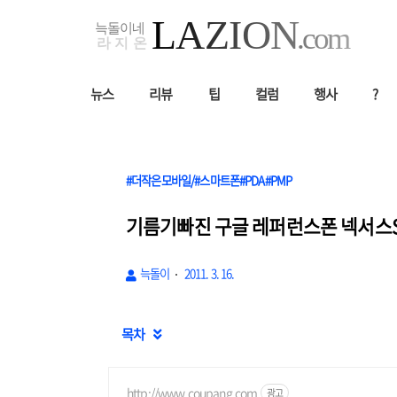
뉴스
리뷰
팁
컬럼
행사
?
#더작은모바일/#스마트폰#PDA#PMP
기름기빠진 구글 레퍼런스폰 넥서스S
늑돌이
2011. 3. 16.
목차

http://www.coupang.com
광고