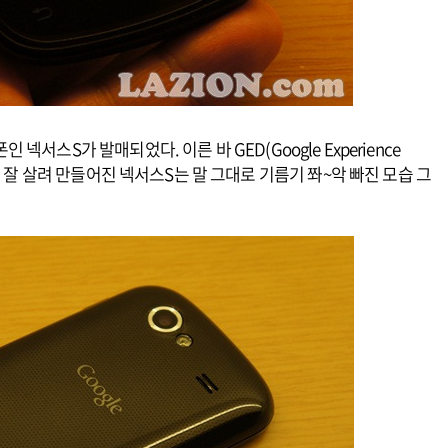
스S가 발매되었다. 이른 바 GED(Google Experience
를 잘 살려 만들어진 넥서스S는 말 그대로 기름기 쫘~악 빠진 모습 그