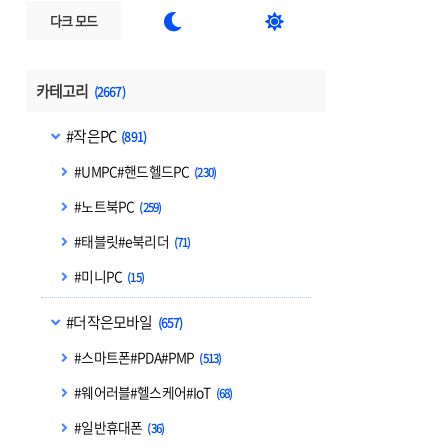


다크 모드
카테고리
(2667)
#작은PC
(891)
#UMPC#핸드헬드PC
(230)
#노트북PC
(259)
#태블릿#e북리더
(71)
#미니PC
(15)
#더작은모바일
(657)
#스마트폰#PDA#PMP
(513)
#웨어러블#헬스케어#IoT
(68)
#일반휴대폰
(36)