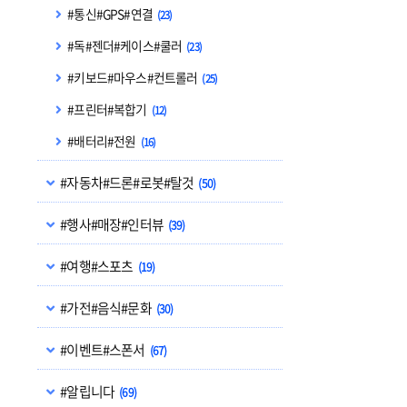
#통신#GPS#연결
(23)
#독#젠더#케이스#쿨러
(23)
#키보드#마우스#컨트롤러
(25)
#프린터#복합기
(12)
#배터리#전원
(16)
#자동차#드론#로봇#탈것
(50)
#행사#매장#인터뷰
(39)
#여행#스포츠
(19)
#가전#음식#문화
(30)
#이벤트#스폰서
(67)
#알립니다
(69)