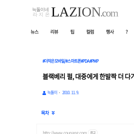
뉴스
리뷰
팁
컬럼
행사
?
#더작은모바일/#스마트폰#PDA#PMP
블랙베리 펄, 대중에게 한발짝 더 다
늑돌이
2010. 11. 9.
목차

http://www.coupang.com
광고