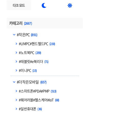


다크 모드
카테고리
(2667)
#작은PC
(891)
#UMPC#핸드헬드PC
(230)
#노트북PC
(259)
#태블릿#e북리더
(71)
#미니PC
(15)
#더작은모바일
(657)
#스마트폰#PDA#PMP
(513)
#웨어러블#헬스케어#IoT
(68)
#일반휴대폰
(36)