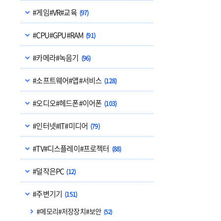
#게임#VR#교육
(97)
#CPU#GPU#RAM
(91)
#카메라#녹음기
(96)
#소프트웨어#앱#서비스
(128)
#오디오#헤드폰#이어폰
(103)
#인터넷#IT#미디어
(79)
#TV#디스플레이#프로젝터
(88)
#덜작은PC
(12)
#주변기기
(151)
#메모리#저장장치#보안
(52)