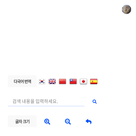
다국어 번역



글자 크기