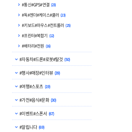
#통신#GPS#연결
(23)
#독#젠더#케이스#쿨러
(23)
#키보드#마우스#컨트롤러
(25)
#프린터#복합기
(12)
#배터리#전원
(16)
#자동차#드론#로봇#탈것
(50)
#행사#매장#인터뷰
(39)
#여행#스포츠
(19)
#가전#음식#문화
(30)
#이벤트#스폰서
(67)
#알립니다
(69)