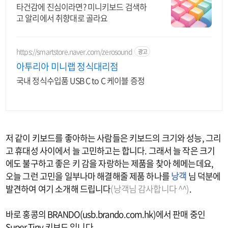
쏙드는 오늘의 특가
타건감에 진심이라면? 미니키보드 검색하
고 알리에서 취향대로 골라요
https://smartstore.naver.com/zerosound
광고
아투리아 미니랩 정식대리점
국내 정식수입품 USB C to C 케이블 증정
저 같이 키보드를 좋아하는 사람들은 키보드의 크기와 성능, 그리
고 휴대성 사이에서 늘 고민하고는 합니다. 그래서 늘 작은 크기
에도 불구하고 좋은 키 감을 자랑하는 제품을 찾아 헤메는데요,
오늘 그런 고민을 일부나마 해결해줄 제품 하나를
낭객
님 덕분에
발견하여 여기 소개해 드립니다
(낭객님 감사합니다 ^^)
.
바로 홍콩의 BRANDO(usb.brando.com.hk)에서 판매 중인
Super Tiny 키보드 입니다.