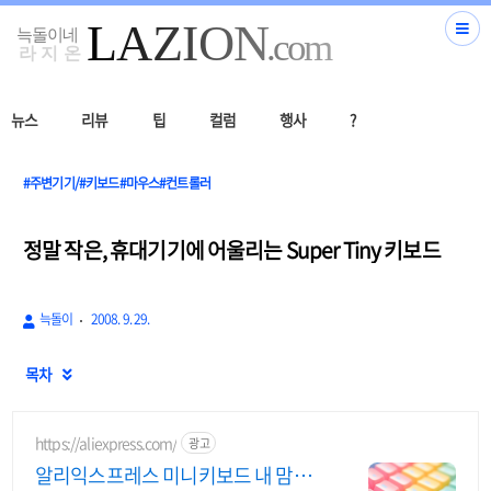
뉴스
리뷰
팁
컬럼
행사
?
#주변기기/#키보드#마우스#컨트롤러
정말 작은, 휴대기기에 어울리는 Super Tiny 키보드
늑돌이
2008. 9. 29.
목차

https://aliexpress.com/
광고
알리익스프레스 미니키보드 내 맘에