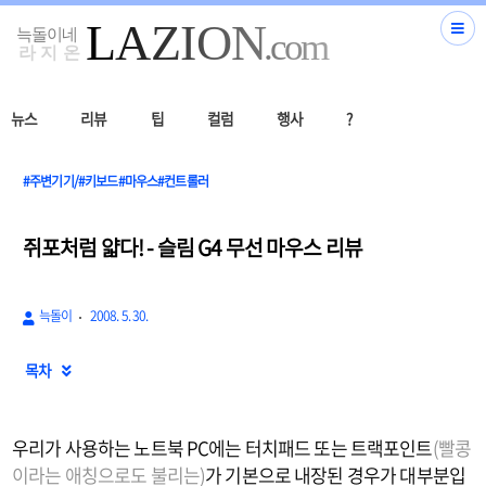
뉴스
리뷰
팁
컬럼
행사
?
#주변기기/#키보드#마우스#컨트롤러
쥐포처럼 얇다! - 슬림 G4 무선 마우스 리뷰
늑돌이
2008. 5. 30.
목차

우리가 사용하는 노트북 PC에는 터치패드 또는 트랙포인트
(빨콩
이라는 애칭으로도 불리는)
가 기본으로 내장된 경우가 대부분입