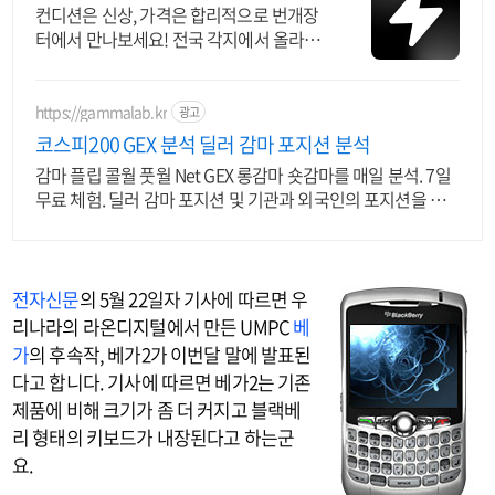
컨디션은 신상, 가격은 합리적으로 번개장
터에서 만나보세요! 전국 각지에서 올라오
는 전국구 최다 상품 매일 10만 개 이상의
신규 상품 업로드
https://gammalab.kr
광고
코스피200 GEX 분석 딜러 감마 포지션 분석
감마 플립 콜월 풋월 Net GEX 롱감마 숏감마를 매일 분석. 7일
무료 체험. 딜러 감마 포지션 및 기관과 외국인의 포지션을 매
일 시각화.
전자신문
의 5월 22일자 기사에 따르면 우
리나라의 라온디지털에서 만든 UMPC
베
가
의 후속작, 베가2가 이번달 말에 발표된
다고 합니다. 기사에 따르면 베가2는 기존
제품에 비해 크기가 좀 더 커지고 블랙베
리 형태의 키보드가 내장된다고 하는군
요.