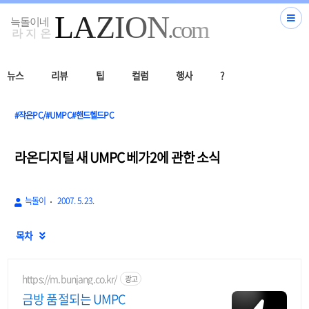
뉴스
리뷰
팁
컬럼
행사
?
#작은PC/#UMPC#핸드헬드PC
라온디지털 새 UMPC 베가2에 관한 소식
늑돌이
2007. 5. 23.
목차

https://m.bunjang.co.kr/
광고
금방 품절되는 UMPC