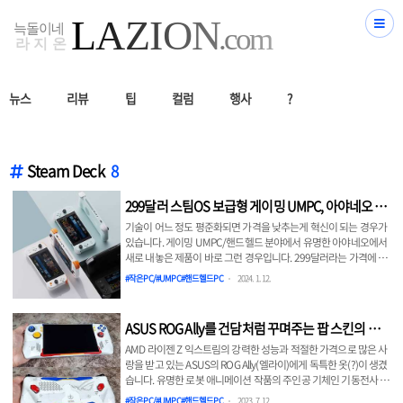
뉴스
리뷰
팁
컬럼
행사
?
Steam Deck
8
299달러 스팀OS 보급형 게이밍 UMPC, 아야네오 넥
스트 라이트(AYANEO NEXT LITE) 발표
기술이 어느 정도 평준화되면 가격을 낮추는게 혁신이 되는 경우가
있습니다. 게이밍 UMPC/핸드헬드 분야에서 유명한 아야네오에서
새로 내놓은 제품이 바로 그런 경우입니다. 299달러라는 가격에 스
팀OS(SteamOS)를 기본 내장하고 나온 보급형 게이밍 UMPC 아야
#작은PC/#UMPC#핸드헬드PC
2024. 1. 12.
네오 넥스트(AYANEO NEXT LITE)가 공개되었습니다. 아야네오 넥
스트 라이트(AYANEO NEXT LITE)의 가격은? 중요한 가격부터 이
야기하죠. 299달러(약 39만원)부터 시작입니다. 라이젠 5
ASUS ROG Ally를 건담처럼 꾸며주는 팝 스킨의 건
4500U/RAM 16GB/SSD 128GB : 299달러(약 39만원) 라이젠 5
담 에디션 스킨
4500U/RAM 16GB/SSD 512GB : 349달러(약 46만원) 라이젠 7
AMD 라이젠 Z 익스트림의 강력한 성능과 적절한 가격으로 많은 사
4800U/RAM 16GB/SSD 512GB : 399달러(약 52만..
랑을 받고 있는 ASUS의 ROG Ally(엘라이)에게 독특한 옷(?)이 생겼
습니다. 유명한 로봇 애니메이션 작품의 주인공 기체인 기동전사 건
담 스타일로 만들어주는 ROG Ally 건담 에디션 스킨이 나왔거든요.
#작은PC/#UMPC#핸드헬드PC
2023. 7. 12.