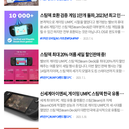
자, 우리 ROG Ally가 확 달라졌습니다. 확실히 건담 많이 보신 분들
이라면 그 느낌이 다가올 듯 합니다. 하양 배경의 파랑-빨강-노랑이
라니요. 아쉽게도 V자 뿔은 없습니다. 게다가 이 스킨을 만든 곳이
스팀덱 호환 검증 게임 1만개 돌파, 2023년 최고 인기
무려 대한민국의 스킨 아트 업체인 팝 스킨(POP SKIN)이라는 점도
타이틀은?
참 대단합니다. 알고 보니 이 회사는 그 전에도 이런 스타일의 스킨
본격적으로 게이밍 UMPC 시절을 열었다고 평가받는 밸브의 휴대
을 종종 내놓았던 것 같네요. 구석 구석 색상 배치가 나쁘지 않습니
용 x86 게임기인 스팀 덱(Steam Deck)은 대부분의 스팀 게임을 돌
다. 단순히 하양은 아..
릴 수 있긴 하지만 전부 호환되는 것은 아닙니다. OS로 윈도우를 쓰
지 않았기 때문이지요. 대신 아치 리눅스 기반의 SteamOS를 쓰고
#더작은모바일/#스마트폰#PDA#PMP
2023. 7. 6.
윈도우와 API 수준에서 호환되는 프로톤(Proton)을 이용하여 주요
게임들은 스팀 덱에서 문제없이 즐길 수 있었죠. 윈도우를 안 쓰는
대신 스팀 덱의 가격도 낮출 수 있었죠. 물론 이도저도 싫은 사람은
스팀덱 최대 20% 여름 세일 할인판매 중!
따로 윈도우를 구입해서 깔면 됩니다만, 그렇게 되면 인스턴트 온/
오프 같은 스팀 덱의 고유 기능들을 못 쓰게 되는 문제도 있죠. 어찌
밸브의 게이밍 UMPC 스팀 덱(Steam Deck)을 최대 20%까지 할인
되었든 스팀 덱 이용자가 선택하면 되는 부분입니다. 아무튼 이 호
해주는 여름 맞이 세일 행사 중입니다. 이번 할인 판매 행사는 7월
환성 문제는 꾸준히 개선되어 드디어..
14일까지이며, 스팀 덱의 세가지 모델과 도킹 스테이션까지 포함합
니다. Steam Deck 여름 세일 기종별 할인 폭과 대상 이번 Steam
#작은PC/#UMPC#핸드헬드PC
2023. 7. 1.
여름 세일 일환으로 진행되는 스팀 덱 여름 세일의 주요 사항은 다
음과 같습니다. 기간：6월 30일(금) ~ 7월 14일(금) 오전 2시 (한국
시간) ※세일 기간 중이라고 하더라도 재고가 소진되는 즉시 세일
신세계아이앤씨, 게이밍 UMPC 스팀덱 한국 유통 -
은 종료됩니다. 세일 가격으로 재입고는 예정되어 있지 않습니다.
일렉트로마트에서 6월 1일부터 판매
할인 내용： ・스팀 덱(Steam Deck) 64GB : 53만원(10% 5만9천
세계 최대의 PC 게임 유통 플랫폼인 스팀(Steam)과 자체
원 할인) ・스팀 덱(Steam Deck) 256GB : 67만원 (15% 1..
SteamOS에 적절한 성능과 가격으로 게이밍 UMPC의 새 시대를
열었던 스팀 덱(Steam Deck)이 대한민국에 공식적으로 유통됩니
다. 그동안 스팀 덱은 대한민국과 일본, 홍콩, 대만 지역의 총판을 담
#작은PC/#UMPC#핸드헬드PC
2023. 5. 30.
당하는 코모도(KOMODO)에 의해 국내에 판매되고 있었지만 해외
에서 배송되는 방식이었기에 애로사항이 많았죠. 밸브 게이밍