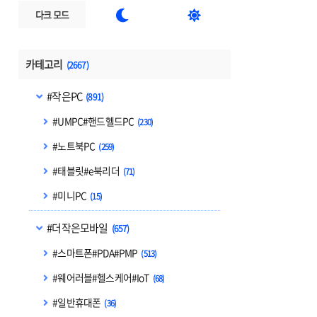


다크 모드
카테고리
(2667)
#작은PC
(891)
#UMPC#핸드헬드PC
(230)
#노트북PC
(259)
#태블릿#e북리더
(71)
#미니PC
(15)
#더작은모바일
(657)
#스마트폰#PDA#PMP
(513)
#웨어러블#헬스케어#IoT
(68)
#일반휴대폰
(36)