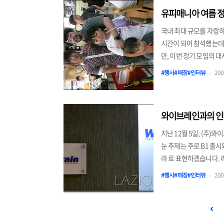
며 1층과 2층의 약 5
유피매니아 여름 정
국내 최대 규모를 자랑하
시간이 되어 참석했는데
만, 이번 정기 모임의 대
PC 국내 유통을 담당하
#행사#매장#인터뷰
2008
와이브레인 B1, 라온디
미있는 제품 한가지, E
하기 편하게 해줄 수 있
와이브레인과의 인터
지난 12월 5일, (주
눈 주제는 주로 B1 출
라 로 표현하겠습니다. 라
되지 않았지만 대략의 윤곽
#행사#매장#인터뷰
2007
60만원대, 고급형(메모리
격 차이가 날 예정이다. 
이다. 12월 중 예약판매