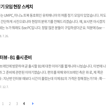
천평에 해당하는 면적을 차지하고 있다. 1층에는 스타벅스가 자리잡고 있는데..
기 모임 현장 스케치
는 UMPC, 미니노트북 동호회인 유피매니아의 여름 정기 모임이 있었습니다. 저도
 간단하게 사진으로나마 현장의 분위기를 전해드리겠습니다. 예, 보시면 아시겠지
세는 누가 뭐래도 Eee PC입니다. 정말 많은 분들이 구입하셨더군요. 덕분에 Eee
는 디지탈 그린텍에서 직접 오셔서 여러가지 말씀을 해주셨습니다. 물론 이 밖에도
. 7. 26.
지털의 베가나 에버런, 소니 UX 시리즈 등 다양한 기기 사용자들이 오셨습니다. 재
ee PC의 전원 어댑터를 부담없이 만드는 변환기입니다. 이런 식으로 연결하여 휴대
습니다. 6셀 배터리인지라 어댑터를 가지고 다닐 일이 많지는..
뷰 - B1 출시 준비
)와이브레인에 방문하여 곧 출시할 B1에 대한 이야기를 짧게나마 나눴습니다. 이번에 나
시와 그 준비에 관련된 이야기였습니다. 편의를 위해 와이브레인 측은 와 로, 제 쪽은
 : 지난번 인터뷰 때보다 시간이 흘렀는데 이제 B1의 가격은 정해졌는가? 와 : 확정
은 말해 줄 수 있다. B1의 가격은 기본형(메모리 512MB/하드디스크 30GB)은
. 12. 7.
 1GB/하드디스크 60GB)은 70만원대로 기본형과 고급형은 약 10만원 정도의 가
라 : B1의 출시 일정은 어떻게 되는가? 와 : 최종 수정된 제품이 다음주 중 나올 예정
를 먼저 시작하고 아무리..
1
2
3
4