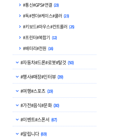
#통신#GPS#연결
(23)
#독#젠더#케이스#쿨러
(23)
#키보드#마우스#컨트롤러
(25)
#프린터#복합기
(12)
#배터리#전원
(16)
#자동차#드론#로봇#탈것
(50)
#행사#매장#인터뷰
(39)
#여행#스포츠
(19)
#가전#음식#문화
(30)
#이벤트#스폰서
(67)
#알립니다
(69)