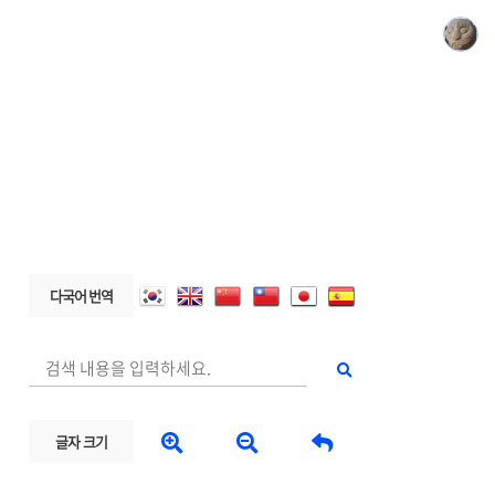
다국어 번역



글자 크기