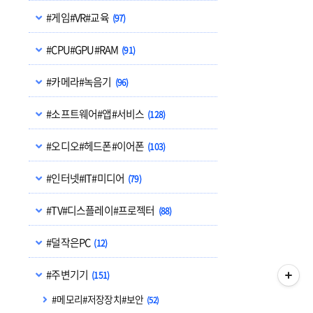
#게임#VR#교육
(97)
#CPU#GPU#RAM
(91)
#카메라#녹음기
(96)
#소프트웨어#앱#서비스
(128)
#오디오#헤드폰#이어폰
(103)
#인터넷#IT#미디어
(79)
#TV#디스플레이#프로젝터
(88)
#덜작은PC
(12)
#주변기기
(151)
#메모리#저장장치#보안
(52)