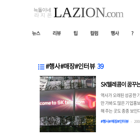
뉴스
리뷰
팁
컬럼
행사
?
#행사#매장#인터뷰
39
SK텔레콤이 꿈꾸는
역사가 오래된 성공한 기
만 가봐도 많은 기업홍
해 주는 곳도 종종 보인
순한 전시장이라기 보다
#행사#매장#인터뷰
2008
이라기 보다는 직접 써보
을 바탕으로 티움의 모습