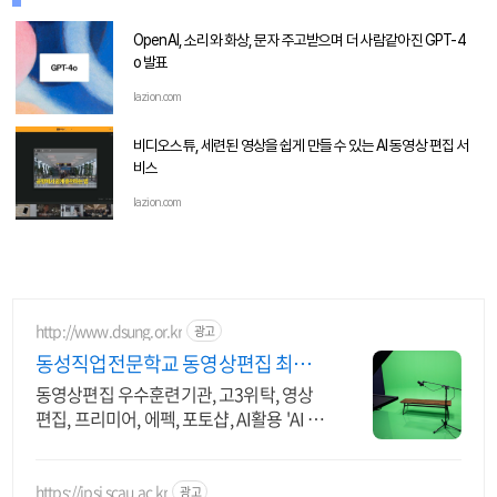
OpenAI, 소리와 화상, 문자 주고받으며 더 사람같아진 GPT-4
o 발표
lazion.com
비디오스튜, 세련된 영상을 쉽게 만들 수 있는 AI 동영상 편집 서
비스
lazion.com
http://www.dsung.or.kr
광고
동성직업전문학교 동영상편집 최신
AI활용 기능 습득
동영상편집 우수훈련기관, 고3위탁, 영상
편집, 프리미어, 에펙, 포토샵, AI활용 'AI 기
획과 편집까지' 초보자도 쉽게 배우는 영상,
기업이 원하는 실무능력 완성
https://ipsi.scau.ac.kr
광고