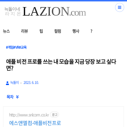
뉴스
리뷰
팁
컬럼
행사
?
#게임#VR#교육
애플 비전 프로를 쓰는 내 모습을 지금 당장 보고 싶다
면?
늑돌이
2023. 6. 10.
목차

http://www.snlcom.co.kr
광고
에스앤엘컴-애플비전프로