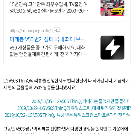
수모범업체에서!
15년연속 고객만족 최우수업체, TV출연 여
성CEO운영, V50 실매물 5만대 2009~2023
년 우수 고객만족 업체 "네티즌 선정 최우
수 홈페이지"
https://m.bunjang.co.kr/
광고
미개봉 V50 번개장터 국내 최대 브랜
드 중고거래
V50 새상품을 중고가로 구매하세요. 대화
없는 안전결제로 간편하게! 전국 각지에서
올라오는 전국구 최다 상품 매일 10만 개
이상의 신규 상품 업로드
LG V50S ThinQ의 리뷰를 진행한지도 벌써 한달이 다 되어갑니다. 지금까지
세 편의 글을 통해 V50S 씽큐를 살펴봤지요.
2019/11/05 - LG V50S ThinQ, 카메라는 줄었지만 똘똘하다
2019/10/29 - LG V50S ThinQ의 듀얼스크린, 대체 뭐가 달라졌길래?
2019/10/22 - LG V50S ThinQ, '튜닝'받은 듀얼스크린 스마트폰과의 첫 만남
그동안 V50S 씽큐의 리뷰를 진행하면서 다양한 경험을 했지만 그 가운데에