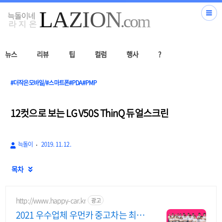
뉴스
리뷰
팁
컬럼
행사
?
#더작은모바일/#스마트폰#PDA#PMP
12컷으로 보는 LG V50S ThinQ 듀얼스크린
늑돌이
2019. 11. 12.
목차

http://www.happy-car.kr
광고
2021 우수업체 우먼카 중고차는 최우