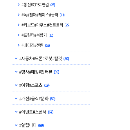
#통신#GPS#연결
(23)
#독#젠더#케이스#쿨러
(23)
#키보드#마우스#컨트롤러
(25)
#프린터#복합기
(12)
#배터리#전원
(16)
#자동차#드론#로봇#탈것
(50)
#행사#매장#인터뷰
(39)
#여행#스포츠
(19)
#가전#음식#문화
(30)
#이벤트#스폰서
(67)
#알립니다
(69)