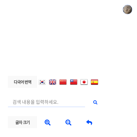
다국어 번역



글자 크기