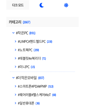


다크 모드
카테고리
(2667)
#작은PC
(891)
#UMPC#핸드헬드PC
(230)
#노트북PC
(259)
#태블릿#e북리더
(71)
#미니PC
(15)
#더작은모바일
(657)
#스마트폰#PDA#PMP
(513)
#웨어러블#헬스케어#IoT
(68)
#일반휴대폰
(36)