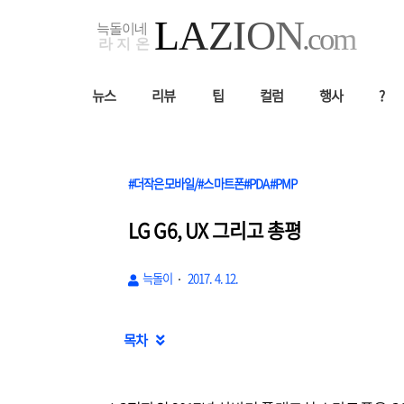
뉴스
리뷰
팁
컬럼
행사
?
#더작은모바일/#스마트폰#PDA#PMP
LG G6, UX 그리고 총평
늑돌이
2017. 4. 12.
목차
