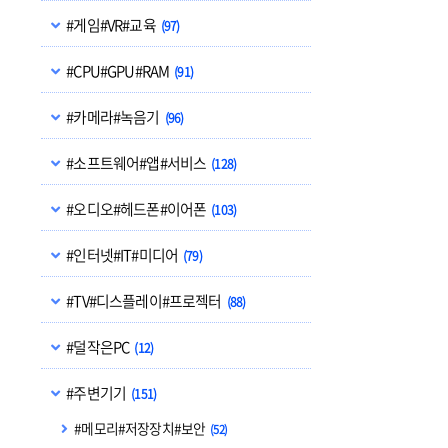
#게임#VR#교육
(97)
#CPU#GPU#RAM
(91)
#카메라#녹음기
(96)
#소프트웨어#앱#서비스
(128)
#오디오#헤드폰#이어폰
(103)
#인터넷#IT#미디어
(79)
#TV#디스플레이#프로젝터
(88)
#덜작은PC
(12)
#주변기기
(151)
#메모리#저장장치#보안
(52)