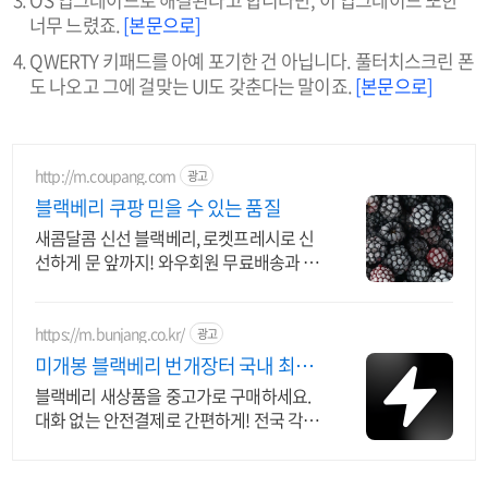
너무 느렸죠.
[본문으로]
QWERTY 키패드를 아예 포기한 건 아닙니다. 풀터치스크린 폰
도 나오고 그에 걸맞는 UI도 갖춘다는 말이죠.
[본문으로]
http://m.coupang.com
광고
블랙베리 쿠팡 믿을 수 있는 품질
새콤달콤 신선 블랙베리, 로켓프레시로 신
선하게 문 앞까지! 와우회원 무료배송과 30
일 반품, 안심 구매하세요.
https://m.bunjang.co.kr/
광고
미개봉 블랙베리 번개장터 국내 최대
브랜드 중고거래
블랙베리 새상품을 중고가로 구매하세요.
대화 없는 안전결제로 간편하게! 전국 각지
에서 올라오는 전국구 최다 상품 매일 10만
개 이상의 신규 상품 업로드