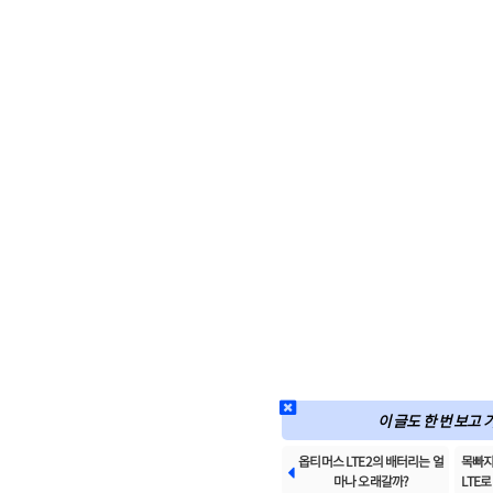
이 글도 한 번 보고 
옵티머스 LTE2의 배터리는 얼
목빠지

마나 오래갈까?
LTE로