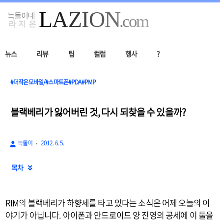
뉴스
리뷰
팁
컬럼
행사
?
#더작은모바일/#스마트폰#PDA#PMP
블랙베리가 잃어버린 것, 다시 되찾을 수 있을까?
늑돌이
2012. 6. 5.
목차

RIM의 블랙베리가 하향세를 타고 있다는 소식은 어제 오늘의 이
야기가 아닙니다. 아이폰과 안드로이드 양 진영의 공세에 이 둘을