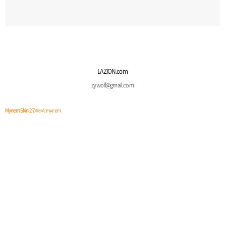
LAZION.com
zywolf@gmail.com
Mynem Skin 2.7.4
© Armynem