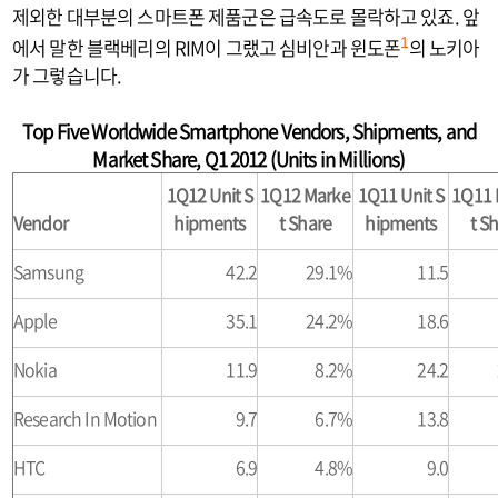
제외한 대부분의 스마트폰 제품군은 급속도로 몰락하고 있죠. 앞
에서 말한 블랙베리의 RIM이 그랬고 심비안과 윈도폰
의 노키아
1
가 그렇습니다.
Top Five Worldwide Smartphone Vendors, Shipments, and
Market Share, Q1 2012 (Units in Millions)
1Q12 Unit S
1Q12 Marke
1Q11 Unit S
1Q11 
Vendor
hipments
t Share
hipments
t S
Samsung
42.2
29.1%
11.5
Apple
35.1
24.2%
18.6
Nokia
11.9
8.2%
24.2
Research In Motion
9.7
6.7%
13.8
HTC
6.9
4.8%
9.0