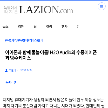
뉴스
리뷰
팁
컬럼
행사
?
#주변기기/#독#젠더#케이스#쿨러
아이폰과 함께 물놀이를! H2O Audio의 수중이어폰
과 방수케이스
늑돌이
2010. 6. 22.
목차

디지털 휴대기기가 생활화 되면서 많은 이들이 한두 제품 정도는
마치 자기의 분신처럼 가지고 다니는 시대가 되었다. 현대인의 필