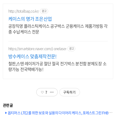
http://totalbag.co.kr/
광고
케이스의 명가 조은산업
공장직영 플라스틱케이스 공구박스 군용케이스 제품가방등 각
종 수납케이스 전문
https://smartstore.naver.com/j-onelaser
광고
방수케이스 맞춤제작전문!
철판,스텐 레이저가공 절단 절곡 전기박스 분전함 분체도장 소
량가능 전국택배가능!
7
구독하기
옵티머스 LTE2를 위한 보호와 실용의 다이어리 케이스, 포레스트그린 FHBL-104