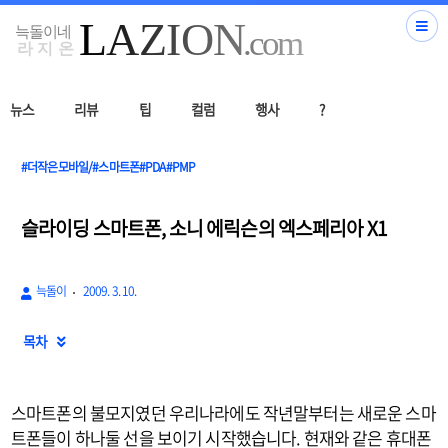
뉴스
리뷰
팁
컬럼
행사
?
#더작은모바일/#스마트폰#PDA#PMP
슬라이딩 스마트폰, 소니 에릭슨의 엑스페리아 X1
늑돌이
2009. 3. 10.
목차

스마트폰의 불모지였던 우리나라에도 작년말부터는 새로운 스마
트폰들이 하나둘 선을 보이기 시작했습니다. 현재와 같은 휴대폰