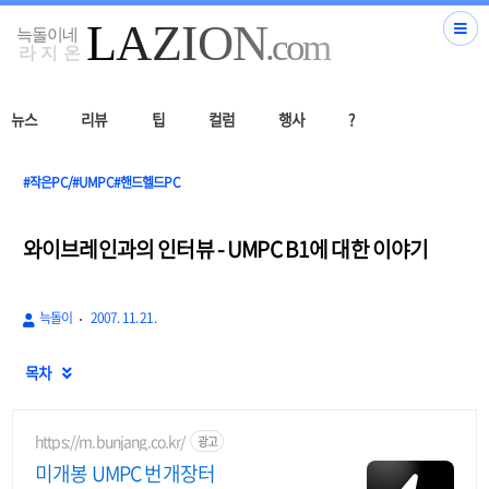
뉴스
리뷰
팁
컬럼
행사
?
#작은PC/#UMPC#핸드헬드PC
와이브레인과의 인터뷰 - UMPC B1에 대한 이야기
늑돌이
2007. 11. 21.
목차

https://m.bunjang.co.kr/
광고
미개봉 UMPC 번개장터