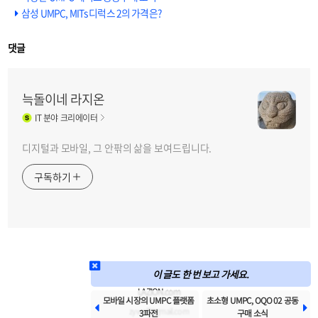
삼성 UMPC, MITs 디럭스 2의 가격은?
댓글
늑돌이네 라지온
IT
분야 크리에이터
디지털과 모바일, 그 안팎의 삶을 보여드립니다.
구독하기
이 글도 한 번 보고 가세요.
LAZION.com
모바일 시장의 UMPC 플랫폼
초소형 UMPC, OQO 02 공동


zywolf@gmail.com
3파전
구매 소식