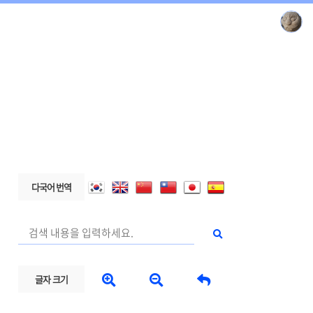
다국어 번역



글자 크기