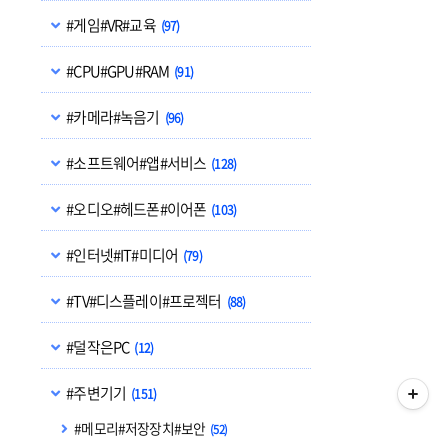
#게임#VR#교육
(97)
#CPU#GPU#RAM
(91)
#카메라#녹음기
(96)
#소프트웨어#앱#서비스
(128)
#오디오#헤드폰#이어폰
(103)
#인터넷#IT#미디어
(79)
#TV#디스플레이#프로젝터
(88)
#덜작은PC
(12)
#주변기기
(151)
#메모리#저장장치#보안
(52)