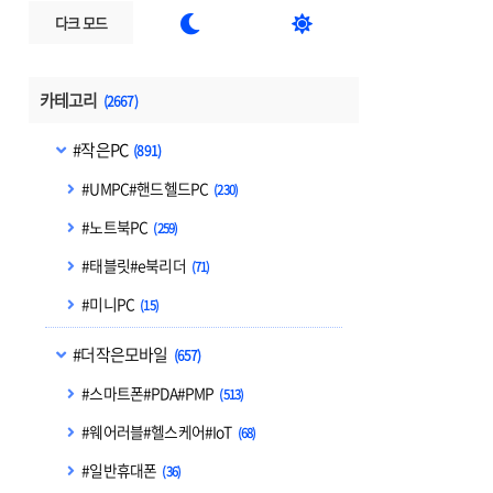


다크 모드
카테고리
(2667)
#작은PC
(891)
#UMPC#핸드헬드PC
(230)
#노트북PC
(259)
#태블릿#e북리더
(71)
#미니PC
(15)
#더작은모바일
(657)
#스마트폰#PDA#PMP
(513)
#웨어러블#헬스케어#IoT
(68)
#일반휴대폰
(36)