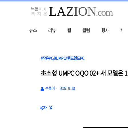
뉴스
리뷰
팁
컬럼
행사
?
#작은PC/#UMPC#핸드헬드PC
초소형 UMPC OQO 02+ 새 모델은
늑돌이
2007. 9. 10.
목차
