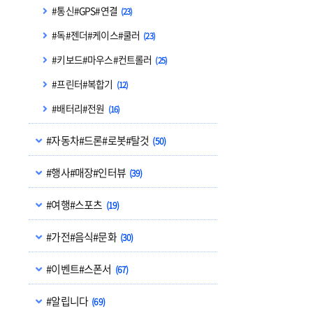
#통신#GPS#연결
(23)
#독#젠더#케이스#쿨러
(23)
#키보드#마우스#컨트롤러
(25)
#프린터#복합기
(12)
#배터리#전원
(16)
#자동차#드론#로봇#탈것
(50)
#행사#매장#인터뷰
(39)
#여행#스포츠
(19)
#가전#음식#문화
(30)
#이벤트#스폰서
(67)
#알립니다
(69)