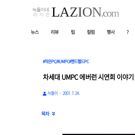
뉴스
리뷰
팁
컬럼
행사
?
#작은PC/#UMPC#핸드헬드PC
차세대 UMPC 에버런 시연회 이야기
늑돌이
2007. 7. 24.
목차
