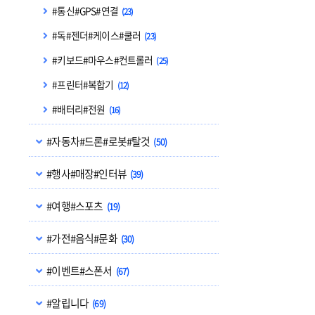
#통신#GPS#연결
(23)
#독#젠더#케이스#쿨러
(23)
#키보드#마우스#컨트롤러
(25)
#프린터#복합기
(12)
#배터리#전원
(16)
#자동차#드론#로봇#탈것
(50)
#행사#매장#인터뷰
(39)
#여행#스포츠
(19)
#가전#음식#문화
(30)
#이벤트#스폰서
(67)
#알립니다
(69)