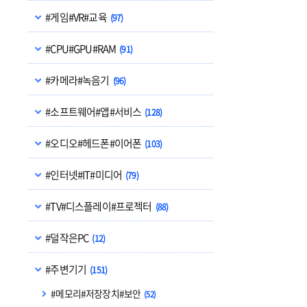
#게임#VR#교육
(97)
#CPU#GPU#RAM
(91)
#카메라#녹음기
(96)
#소프트웨어#앱#서비스
(128)
#오디오#헤드폰#이어폰
(103)
#인터넷#IT#미디어
(79)
#TV#디스플레이#프로젝터
(88)
#덜작은PC
(12)
#주변기기
(151)
#메모리#저장장치#보안
(52)