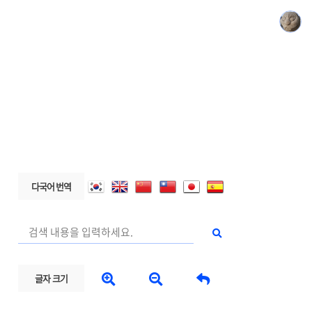
다국어 번역



글자 크기