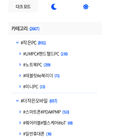


다크 모드
카테고리
(2667)
#작은PC
(891)
#UMPC#핸드헬드PC
(230)
#노트북PC
(259)
#태블릿#e북리더
(71)
#미니PC
(15)
#더작은모바일
(657)
#스마트폰#PDA#PMP
(513)
#웨어러블#헬스케어#IoT
(68)
#일반휴대폰
(36)