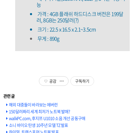
능
가격 : 4GB 플래쉬 하드디스크 버전은 199달
러, 8GB는 250달러(?)
크기 : 22.5 x 16.5 x 2.1~3.5cm
무게 : 890g
공감
구독하기
해외 대중들이 바라보는 에버런
150달러짜리 세계 최저가 노트북 발매?
walkPC.com, 후지쯔 U1010 소음 개선 공동구매
소니 바이오 탄생 10주년 모델 TZ 발표
하이얼, 트랜스포머 노트북 발표