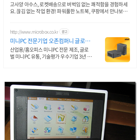
고사양 아수스, 로켓배송으로 버벅임 없는 쾌적함을 경험하세
요. 끊김 없는 작업 환경! 파워풀한 노트북, 쿠팡에서 만나보세
요.
http://www.microbox.co.kr
광고
미니PC 전문기업 오존컴퍼니 글로벌
미니PC 제조 No1
산업용/홈오피스 미니PC 전문 제조, 글로
벌 미니PC 유통, 기술평가 우수기업 3년 무
상 보증, 견적문의, 기업맞춤솔루션