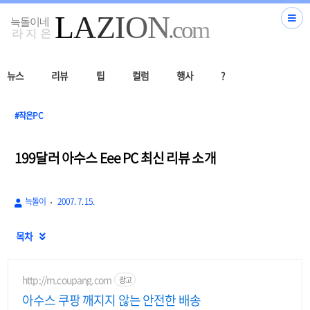
뉴스
리뷰
팁
컬럼
행사
?
#작은PC
199달러 아수스 Eee PC 최신 리뷰 소개
늑돌이
2007. 7. 15.
목차

http://m.coupang.com
광고
아수스 쿠팡 깨지지 않는 안전한 배송