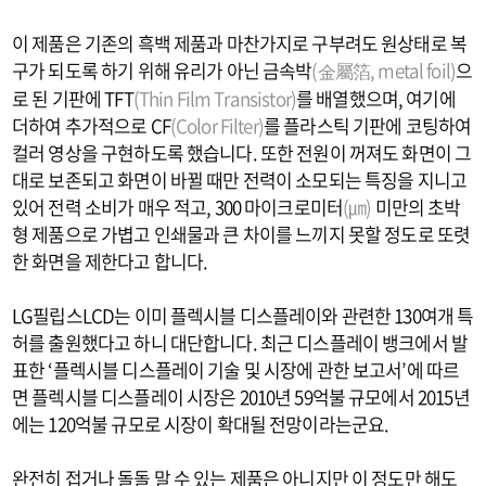
이 제품은 기존의 흑백 제품과 마찬가지로 구부려도 원상태로 복
구가 되도록 하기 위해 유리가 아닌 금속박
(金屬箔, metal foil)
으
로 된 기판에 TFT
(Thin Film Transistor)
를 배열했으며, 여기에
더하여 추가적으로 CF
(Color Filter)
를 플라스틱 기판에 코팅하여
컬러 영상을 구현하도록 했습니다. 또한 전원이 꺼져도 화면이 그
대로 보존되고 화면이 바뀔 때만 전력이 소모되는 특징을 지니고
있어 전력 소비가 매우 적고, 300 마이크로미터
(㎛)
미만의 초박
형 제품으로 가볍고 인쇄물과 큰 차이를 느끼지 못할 정도로 또렷
한 화면을 제한다고 합니다.
LG필립스LCD는 이미 플렉시블 디스플레이와 관련한 130여개 특
허를 출원했다고 하니 대단합니다. 최근 디스플레이 뱅크에서 발
표한 ‘플렉시블 디스플레이 기술 및 시장에 관한 보고서’에 따르
면 플렉시블 디스플레이 시장은 2010년 59억불 규모에서 2015년
에는 120억불 규모로 시장이 확대될 전망이라는군요.
완전히 접거나 돌돌 말 수 있는 제품은 아니지만 이 정도만 해도