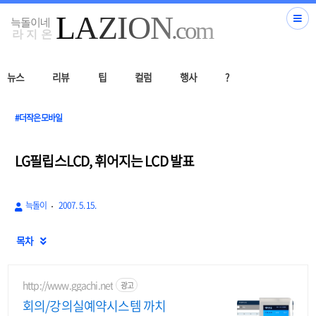
뉴스
리뷰
팁
컬럼
행사
?
#더작은모바일
LG필립스LCD, 휘어지는 LCD 발표
늑돌이
2007. 5. 15.
목차

http://www.ggachi.net
광고
회의/강의실예약시스템 까치