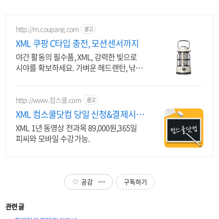
http://m.coupang.com
광고
XML 쿠팡 C타입 충전, 모션센서까지
야간 활동의 필수품, XML, 강력한 빛으로
시야를 확보하세요. 가벼운 헤드랜턴, 낚시,
등산도 부담 없이!
http://www.컴스쿨.com
광고
XML 컴스쿨닷컴 당일 신청&결제시
기프티콘!
XML 1년 동영상 전과목 89,000원,365일
피씨와 모바일 수강가능.
공감
구독하기