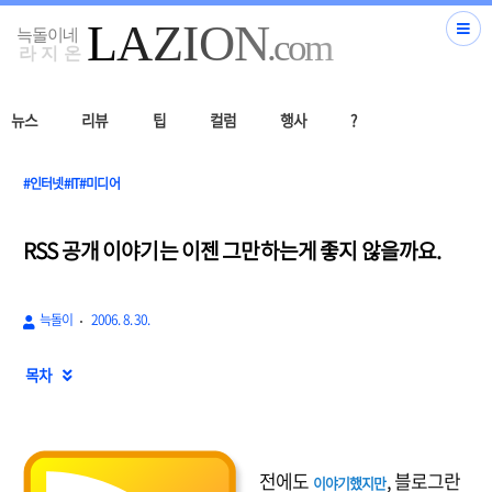
뉴스
리뷰
팁
컬럼
행사
?
#인터넷#IT#미디어
RSS 공개 이야기는 이젠 그만하는게 좋지 않을까요.
늑돌이
2006. 8. 30.
목차

전에도
, 블로그란
이야기했지만