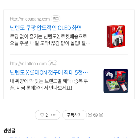
http://m.coupang.com
광고
닌텐도 쿠팡 압도적인 OLED 화면
로딩 없이 즐기는 닌텐도2. 로켓배송으로
오늘 주문, 내일 도착! 끊김 없이 몰입! 젤다,
마리오카트 등 인기 게임 최적화된 성능을
경험.
http://m.lotteon.com
광고
닌텐도 X 롯데ON 첫구매 최대 5천원
혜택!
내 취향에 딱 맞는 브랜드별 혜택+중복 쿠
폰! 지금 롯데온에서 만나보세요!
2
구독하기