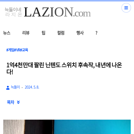
뉴스
리뷰
팁
컬럼
행사
?
#게임#VR#교육
1억4천만대 팔린 닌텐도 스위치 후속작, 내년에 나온
다!
늑돌이
2024. 5. 8.
목차
