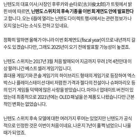
닌텐도의 대표 이사/사장인 후루카와 슌타로(古川俊太郎)가 트윗에서 밝
힌 바에 따르면,
닌텐도 스위치의 후속 기종을 이번 회계연도 안에 발표한다
고 합니다. 오는 6월에 열리는 닌텐도 다이렉트 행사에서는 관련 정보가 나
오지 않는다는 소식도 전하고 있네요.
정확히 말하면 올해가 아니라 이번 회계연도(fiscal year)이므로 내년까지 갈
수도 있겠습니다만, 그래도 2025년이 오기 전에 발표할 가능성이 높겠죠.
닌텐도 스위치는 2017년 3월 처음 발매되어 지금까지 무려 1억 4천만대 이
상 팔려나간 베스트셀러 게임기입니다.
휴대용 게임기와 콘솔 게임기의 하이브리드 형태의 게임기로 등장하여 엑스
박스나 플레이스테이션 대비 저렴한 가격과 젤다의 전설이나 슈퍼마리오 등
의 인기 게임들 덕택에 많은 사랑을 받았습니다. 마이너 업데이트 버전이 있
었는데 최종적으로 2021년에는 OLED 패널을 쓴 제품도 나왔습니다만 근본
적인 변화는 없었습니다.
닌텐도 스위치 후속 모델에 대한 여러가지 루머는 있었지만 닌텐도가 공식
적으로 인정한 것은 이번이 처음이네요. 나온지 7년이 훌쩍 넘었으니 나올
때가 되었죠.