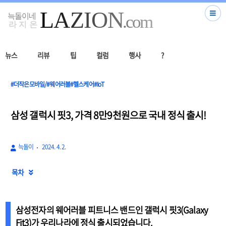
뉴스
리뷰
팁
컬럼
행사
?
#더작은모바일/#웨어러블#헬스케어#IoT
삼성 갤럭시 핏3, 가격 8만9천원으로 국내 정식 출시!
늑돌이
2024. 4. 2.
목차

삼성전자의 웨어러블 피트니스 밴드인
갤럭시 핏3(Galaxy
Fit3)
가 우리나라에 정식 출시되었습니다.