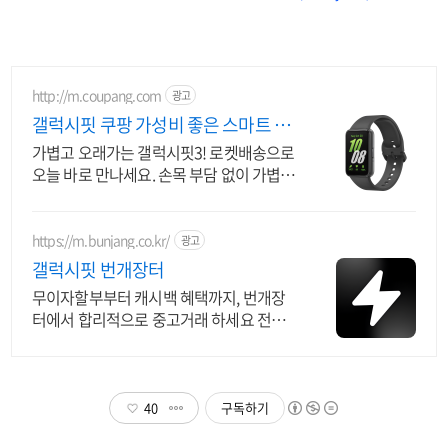
http://m.coupang.com
광고
갤럭시핏 쿠팡 가성비 좋은 스마트 밴
드
가볍고 오래가는 갤럭시핏3! 로켓배송으로
오늘 바로 만나세요. 손목 부담 없이 가볍게
착용! 일상과 운동 모두 쿠팡과 함께.
https://m.bunjang.co.kr/
광고
갤럭시핏 번개장터
무이자할부부터 캐시백 혜택까지, 번개장
터에서 합리적으로 중고거래 하세요 전국
각지에서 올라오는 전국구 최다 상품 매일
10만 개 이상의 신규 상품 업로드
40
구독하기