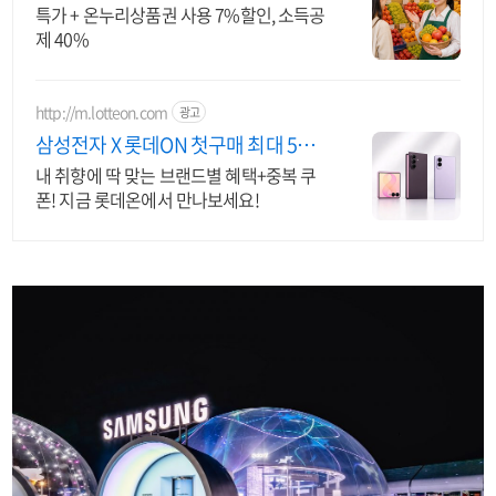
특가 + 온누리상품권 사용 7%할인, 소득공
제 40%
http://m.lotteon.com
광고
삼성전자 X 롯데ON 첫구매 최대 5천
원 혜택!
내 취향에 딱 맞는 브랜드별 혜택+중복 쿠
폰! 지금 롯데온에서 만나보세요!