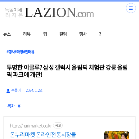
뉴스
리뷰
팁
컬럼
행사
?
#행사#매장#인터뷰
투명한 이글루? 삼성 갤럭시 올림픽 체험관 강릉 올림
픽 파크에 개관!
늑돌이
2024. 1. 23.
목차

https://nurimarket.co.kr
광고
온누리마켓 온라인전통시장몰