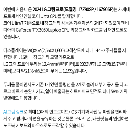
이번에 처음 나온
2024 LG 그램 프로(모델명: 17Z90SP / 16Z90SP)
는 차세대
프로세서인 인텔 코어 Ultra CPU를 탑재합니다.
코어 Ultra 7 기준으로 내장 그래픽 성능은 기존 제품의 2배가 되었으며 엔비
디아의 GeForce RTX 3050 Laptop GPU 외장 그래픽 카드를 탑재한 모델도
있습니다.
디스플레이는 WQXGA(2,560X1,600) 고해상도에 최대 144Hz 주사율을 지
원합니다. 16형 내장 그래픽 모델 기준으로
LG 그램 프로의 두께는 12.4mm(밀리미터)로 2023년형 LG 그램(15.7 밀리
미터)보다 약 21% 줄었으며 무게는 1,199g입니다.
두께를 줄이면서도 기존 1개였던 쿨링팬 을 2개로 늘려 내부에 공기를 더 고
르고 빠르게 순환시키고, 열이 배출되는 히트파이프 면적도 최대 58% 키워
발열에도 대응합니다.
AI 그램 링크
로 최대 10대의 안드로이드/iOS 기기와 사진 등 파일을 편리하
게 주고 받거나 화면을 공유하는 것은 물론, 스마트폰, 태블릿 등과 연결하면
노트북 키보드와 마우스로도 조작할 수 있습니다.