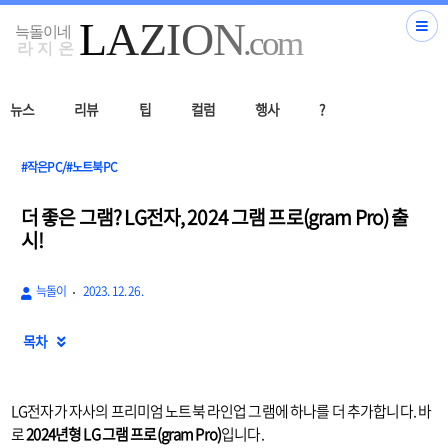
뉴스
리뷰
팁
컬럼
행사
?
#작은PC/#노트북PC
더 좋은 그램? LG전자, 2024 그램 프로(gram Pro) 출
시!
늑돌이
2023. 12. 26.
목차

LG전자가 자사의 프리미엄 노트북 라인업 그램에 하나를 더 추가합니다. 바
로
2024년형 LG 그램 프로(gram Pro)
입니다.