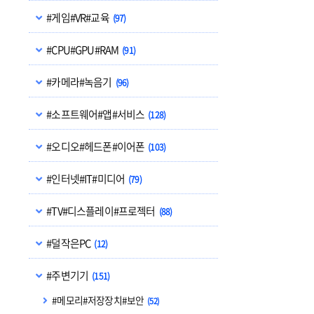
#게임#VR#교육
(97)
#CPU#GPU#RAM
(91)
#카메라#녹음기
(96)
#소프트웨어#앱#서비스
(128)
#오디오#헤드폰#이어폰
(103)
#인터넷#IT#미디어
(79)
#TV#디스플레이#프로젝터
(88)
#덜작은PC
(12)
#주변기기
(151)
#메모리#저장장치#보안
(52)