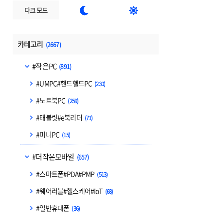


다크 모드
카테고리
(2667)
#작은PC
(891)
#UMPC#핸드헬드PC
(230)
#노트북PC
(259)
#태블릿#e북리더
(71)
#미니PC
(15)
#더작은모바일
(657)
#스마트폰#PDA#PMP
(513)
#웨어러블#헬스케어#IoT
(68)
#일반휴대폰
(36)