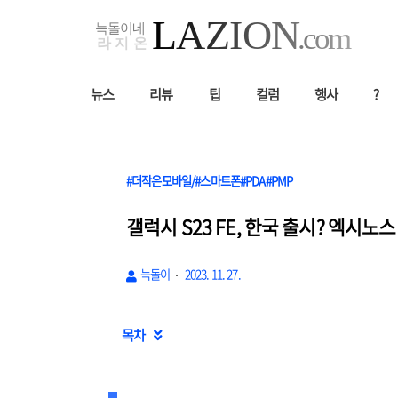
뉴스
리뷰
팁
컬럼
행사
?
#더작은모바일/#스마트폰#PDA#PMP
갤럭시 S23 FE, 한국 출시? 엑시노
늑돌이
2023. 11. 27.
목차
