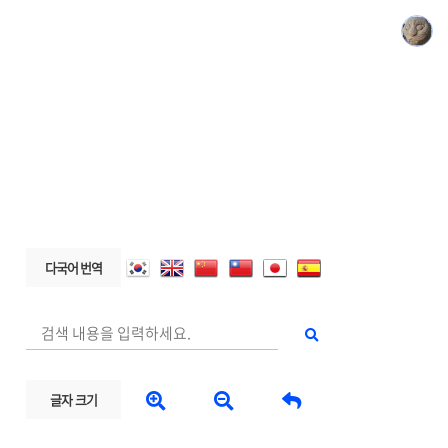
다국어 번역



글자 크기