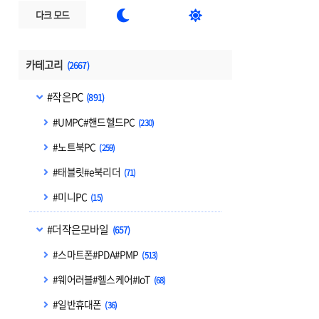


다크 모드
카테고리
(2667)
#작은PC
(891)
#UMPC#핸드헬드PC
(230)
#노트북PC
(259)
#태블릿#e북리더
(71)
#미니PC
(15)
#더작은모바일
(657)
#스마트폰#PDA#PMP
(513)
#웨어러블#헬스케어#IoT
(68)
#일반휴대폰
(36)