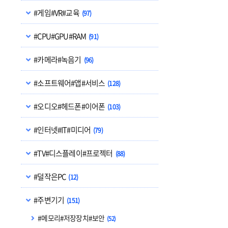
#게임#VR#교육
(97)
#CPU#GPU#RAM
(91)
#카메라#녹음기
(96)
#소프트웨어#앱#서비스
(128)
#오디오#헤드폰#이어폰
(103)
#인터넷#IT#미디어
(79)
#TV#디스플레이#프로젝터
(88)
#덜작은PC
(12)
#주변기기
(151)
#메모리#저장장치#보안
(52)