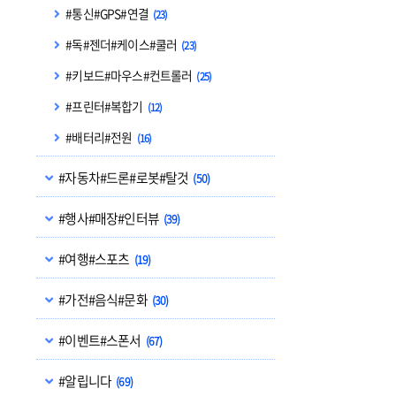
#통신#GPS#연결
(23)
#독#젠더#케이스#쿨러
(23)
#키보드#마우스#컨트롤러
(25)
#프린터#복합기
(12)
#배터리#전원
(16)
#자동차#드론#로봇#탈것
(50)
#행사#매장#인터뷰
(39)
#여행#스포츠
(19)
#가전#음식#문화
(30)
#이벤트#스폰서
(67)
#알립니다
(69)