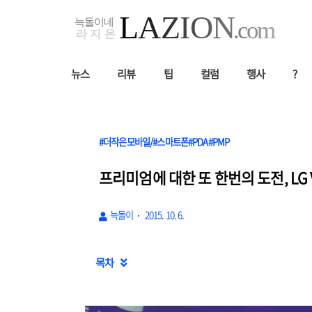
뉴스
리뷰
팁
컬럼
행사
?
#더작은모바일/#스마트폰#PDA#PMP
프리미엄에 대한 또 한번의 도전, LG 
늑돌이
2015. 10. 6.
목차
