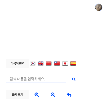
다국어 번역



글자 크기