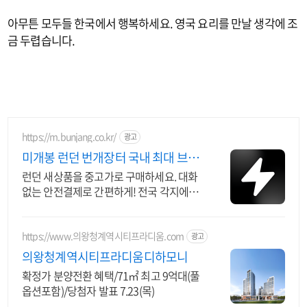
아무튼 모두들 한국에서 행복하세요. 영국 요리를 만날 생각에 조
금 두렵습니다.
https://m.bunjang.co.kr/
광고
미개봉 런던 번개장터 국내 최대 브랜
드 중고거래
런던 새상품을 중고가로 구매하세요. 대화
없는 안전결제로 간편하게! 전국 각지에서
올라오는 전국구 최다 상품 매일 10만 개
이상의 신규 상품 업로드
https://www.의왕청계역시티프라디움.com
광고
의왕청계역시티프라디움디하모니
확정가 분양전환 혜택/71㎡ 최고 9억대(풀
옵션포함)/당첨자 발표 7.23(목)