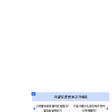
이 글도 한 번 보고 가세요.
스위블 MID로 돌아온 빌립 S7
구글 크롬 OS, 윈도에서 벗어


겉모습 살펴보기
나게 해줄까?