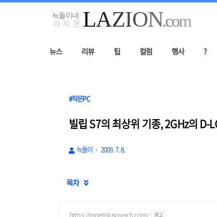
뉴스
리뷰
팁
컬럼
행사
?
#작은PC
빌립 S7의 최상위 기종, 2GHz의 D
늑돌이
2009. 7. 8.
목차

https://mnetplusmerch.com/
광고