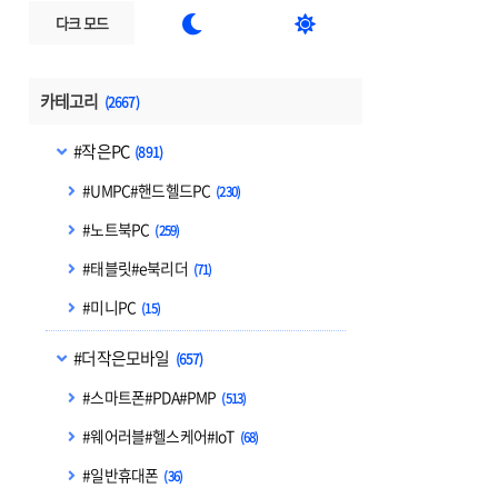


다크 모드
카테고리
(2667)
#작은PC
(891)
#UMPC#핸드헬드PC
(230)
#노트북PC
(259)
#태블릿#e북리더
(71)
#미니PC
(15)
#더작은모바일
(657)
#스마트폰#PDA#PMP
(513)
#웨어러블#헬스케어#IoT
(68)
#일반휴대폰
(36)