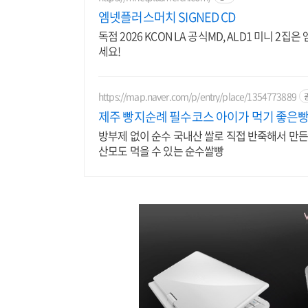
엠넷플러스머치 SIGNED CD
독점 2026 KCON LA 공식MD, ALD1 미니 
세요!
https://map.naver.com/p/entry/place/1354773889
제주 빵지순례 필수코스 아이가 먹기 좋은
방부제 없이 순수 국내산 쌀로 직접 반죽해서 만
산모도 먹을 수 있는 순수쌀빵