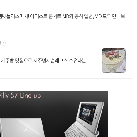
2집은 엠넷플러스머치! 아티스트 콘서트 MD와 공식 앨범, MD 모두 만나보
광고
빵
든 제주빵 맛집으로 제주빵지순례코스 수유하는