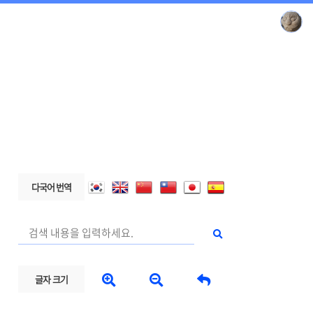
다국어 번역



글자 크기