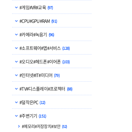
#게임#VR#교육
(97)
#CPU#GPU#RAM
(91)
#카메라#녹음기
(96)
#소프트웨어#앱#서비스
(128)
#오디오#헤드폰#이어폰
(103)
#인터넷#IT#미디어
(79)
#TV#디스플레이#프로젝터
(88)
#덜작은PC
(12)
#주변기기
(151)
#메모리#저장장치#보안
(52)