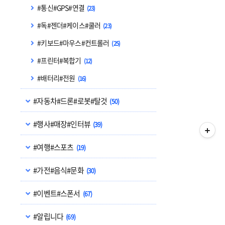
#통신#GPS#연결
(23)
#독#젠더#케이스#쿨러
(23)
#키보드#마우스#컨트롤러
(25)
#프린터#복합기
(12)
#배터리#전원
(16)
#자동차#드론#로봇#탈것
(50)
#행사#매장#인터뷰
(39)
#여행#스포츠
(19)
#가전#음식#문화
(30)
#이벤트#스폰서
(67)
#알립니다
(69)