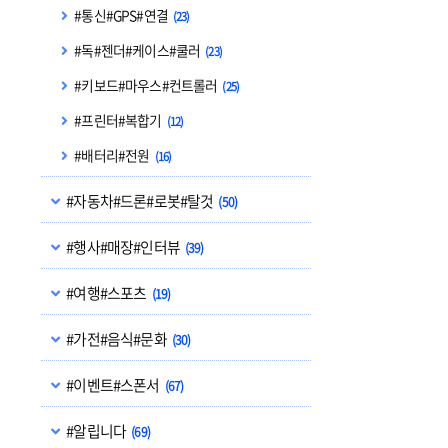
#통신#GPS#연결
(23)
#독#젠더#케이스#쿨러
(23)
#키보드#마우스#컨트롤러
(25)
#프린터#복합기
(12)
#배터리#전원
(16)
#자동차#드론#로봇#탈것
(50)
#행사#매장#인터뷰
(39)
#여행#스포츠
(19)
#가전#음식#문화
(30)
#이벤트#스폰서
(67)
#알립니다
(69)