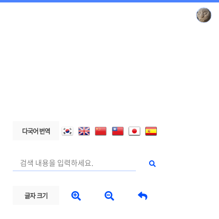
다국어 번역



글자 크기