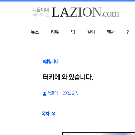
뉴스
리뷰
팁
컬럼
행사
?
#알립니다
터키에 와 있습니다.
늑돌이
2009. 6. 7.
목차
