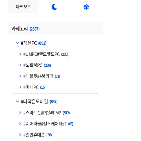


다크 모드
카테고리
(2667)
#작은PC
(891)
#UMPC#핸드헬드PC
(230)
#노트북PC
(259)
#태블릿#e북리더
(71)
#미니PC
(15)
#더작은모바일
(657)
#스마트폰#PDA#PMP
(513)
#웨어러블#헬스케어#IoT
(68)
#일반휴대폰
(36)