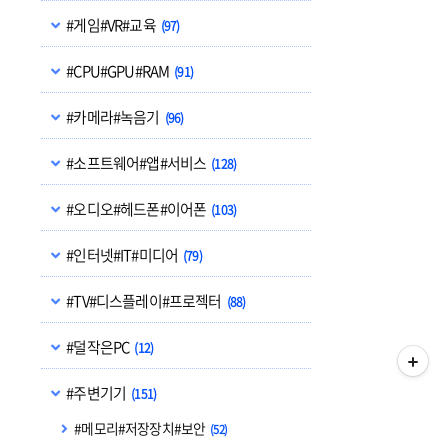
#게임#VR#교육
(97)
#CPU#GPU#RAM
(91)
#카메라#녹음기
(96)
#소프트웨어#앱#서비스
(128)
#오디오#헤드폰#이어폰
(103)
#인터넷#IT#미디어
(79)
#TV#디스플레이#프로젝터
(88)
#덜작은PC
(12)
#주변기기
(151)
#메모리#저장장치#보안
(52)