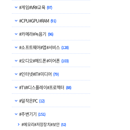
#게임#VR#교육
(97)
#CPU#GPU#RAM
(91)
#카메라#녹음기
(96)
#소프트웨어#앱#서비스
(128)
#오디오#헤드폰#이어폰
(103)
#인터넷#IT#미디어
(79)
#TV#디스플레이#프로젝터
(88)
#덜작은PC
(12)
#주변기기
(151)
#메모리#저장장치#보안
(52)