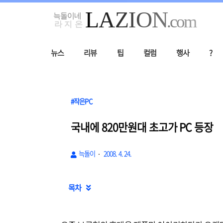
뉴스
리뷰
팁
컬럼
행사
?
#작은PC
국내에 820만원대 초고가 PC 등장
늑돌이
2008. 4. 24.
목차
