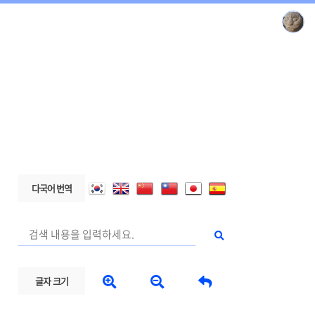
다국어 번역



글자 크기