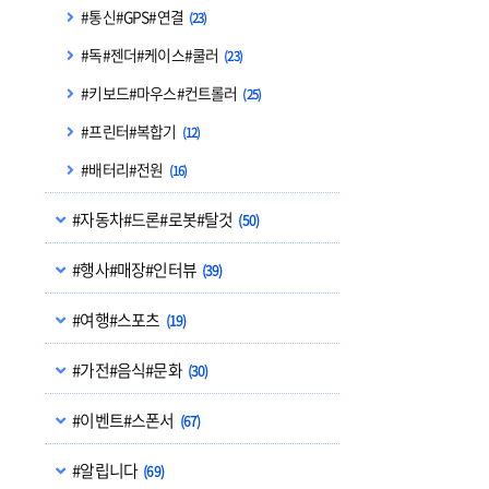
#통신#GPS#연결
(23)
#독#젠더#케이스#쿨러
(23)
#키보드#마우스#컨트롤러
(25)
#프린터#복합기
(12)
#배터리#전원
(16)
#자동차#드론#로봇#탈것
(50)
#행사#매장#인터뷰
(39)
#여행#스포츠
(19)
#가전#음식#문화
(30)
#이벤트#스폰서
(67)
#알립니다
(69)