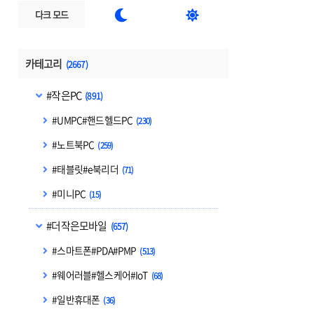


다크 모드
카테고리
(2667)
#작은PC
(891)
#UMPC#핸드헬드PC
(230)
#노트북PC
(259)
#태블릿#e북리더
(71)
#미니PC
(15)
#더작은모바일
(657)
#스마트폰#PDA#PMP
(513)
#웨어러블#헬스케어#IoT
(68)
#일반휴대폰
(36)